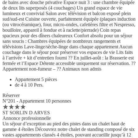
de bains avec douche privative Espace nuit 3 : une chambre équipée
de deux lits superposés (4 couchages) Un grand espace de vie
lumineux et convivial Salon avec télévision et balcon exposé plein
sud/sud-est Cuisine ouverte, parfaitement équipée (plaques induction
(ou vitrocéramique), four, micro-ondes, cafetières filtre et Nespresso,
bouilloire, appareil à fondue et à raclette/pierrade) Coin repas
spacieux pour des dîners chaleureux Confort absolu pour un séjour
sans soucis : Chambres équipées de nombreux rangements et
télévisions Lave-linge/sèche-linge dans chaque appartement Aucun
couchage dans le séjour pour préserver vos espaces de vie Lits faits
à l’arrivée + kit d’entretien fourni ?? En juillet-août : la Brasserie est
fermée et l’Espace Détente accessible uniquement sur réservation. ??
Appartement non-fumeur – ?? Animaux non admis
Appartement 5 pièces
de 4 à 10 Pers.
Réserver
N°201 - Appartement 10 personnes
ST SORLIN D ARVES
Annonce professionnelle
Un séjour d’exception au pied des pistes dans un chalet haut de
gamme 4 étoiles Découvrez notre chalet de standing composé de six
vastes appartements classés 4 étoiles, pouvant accueillir jusqu’à 12