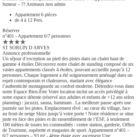
fumeur – ?? Animaux non admis
Appartement 6 pièces
de 4 à 12 Pers.
Réserver
n°401 - Appartement 6/7 personnes
ST SORLIN D ARVES
Annonce professionnelle
Un séjour d’exception au pied des pistes dans un chalet haut de
gamme 4 étoiles Découvrez notre chalet de standing composé de six
vastes appartements classés 4 étoiles, pouvant accueillir jusqu’à 12
personnes. Chaque logement a été soigneusement aménagé dans un
esprit contemporain et chaleureux, mariant avec élégance
l’authenticité montagnarde au confort moderne. Détendez-vous dans
notre Espace Bien-Être Votre location inclut un accès privilégié à
notre espace détente (réservé aux adultes et enfants de +12 ans selon
planning) : jacuzzi, sauna, hammam . La meilleure pause après une
journée sur les pistes. Emplacement rêvé : au cœur du village, face
au front de neige Skiez jusqu’à votre porte ! Notre résidence se situe
juste en face des pistes et du rassemblement de l’ESF, à seulement
100 mètres de toutes les commodités : centre station, garderie, Office
de Tourisme, supérette et magasins de sport. Appartement n°401 –
6/7 personnes – 93 m² - 4ème étage avec ascenseur Une