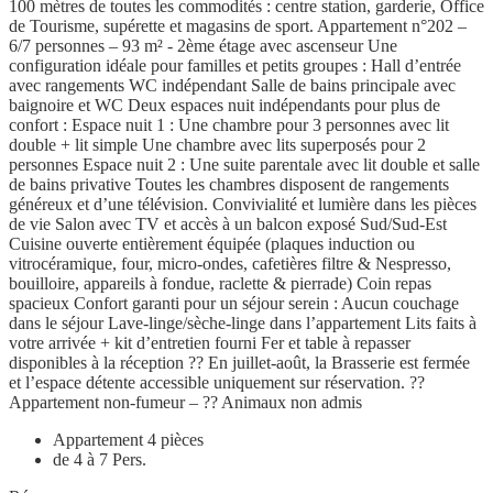
100 mètres de toutes les commodités : centre station, garderie, Office
de Tourisme, supérette et magasins de sport. Appartement n°202 –
6/7 personnes – 93 m² - 2ème étage avec ascenseur Une
configuration idéale pour familles et petits groupes : Hall d’entrée
avec rangements WC indépendant Salle de bains principale avec
baignoire et WC Deux espaces nuit indépendants pour plus de
confort : Espace nuit 1 : Une chambre pour 3 personnes avec lit
double + lit simple Une chambre avec lits superposés pour 2
personnes Espace nuit 2 : Une suite parentale avec lit double et salle
de bains privative Toutes les chambres disposent de rangements
généreux et d’une télévision. Convivialité et lumière dans les pièces
de vie Salon avec TV et accès à un balcon exposé Sud/Sud-Est
Cuisine ouverte entièrement équipée (plaques induction ou
vitrocéramique, four, micro-ondes, cafetières filtre & Nespresso,
bouilloire, appareils à fondue, raclette & pierrade) Coin repas
spacieux Confort garanti pour un séjour serein : Aucun couchage
dans le séjour Lave-linge/sèche-linge dans l’appartement Lits faits à
votre arrivée + kit d’entretien fourni Fer et table à repasser
disponibles à la réception ?? En juillet-août, la Brasserie est fermée
et l’espace détente accessible uniquement sur réservation. ??
Appartement non-fumeur – ?? Animaux non admis
Appartement 4 pièces
de 4 à 7 Pers.