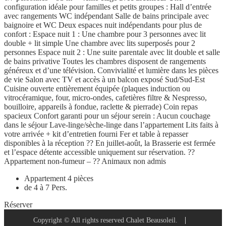
configuration idéale pour familles et petits groupes : Hall d’entrée
avec rangements WC indépendant Salle de bains principale avec
baignoire et WC Deux espaces nuit indépendants pour plus de
confort : Espace nuit 1 : Une chambre pour 3 personnes avec lit
double + lit simple Une chambre avec lits superposés pour 2
personnes Espace nuit 2 : Une suite parentale avec lit double et salle
de bains privative Toutes les chambres disposent de rangements
généreux et d’une télévision. Convivialité et lumière dans les pièces
de vie Salon avec TV et accès à un balcon exposé Sud/Sud-Est
Cuisine ouverte entièrement équipée (plaques induction ou
vitrocéramique, four, micro-ondes, cafetières filtre & Nespresso,
bouilloire, appareils à fondue, raclette & pierrade) Coin repas
spacieux Confort garanti pour un séjour serein : Aucun couchage
dans le séjour Lave-linge/sèche-linge dans l’appartement Lits faits à
votre arrivée + kit d’entretien fourni Fer et table à repasser
disponibles à la réception ?? En juillet-août, la Brasserie est fermée
et l’espace détente accessible uniquement sur réservation. ??
Appartement non-fumeur – ?? Animaux non admis
Appartement 4 pièces
de 4 à 7 Pers.
Réserver
Copyright © All rights reserved Chalet Beausoleil.