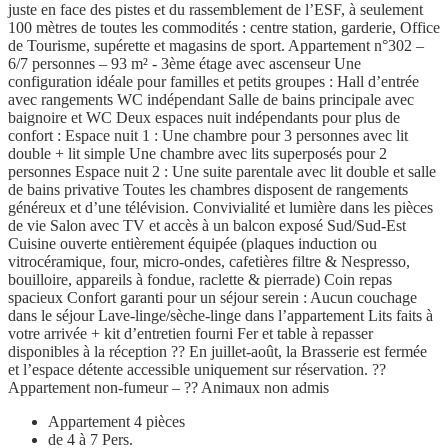
juste en face des pistes et du rassemblement de l’ESF, à seulement
100 mètres de toutes les commodités : centre station, garderie, Office
de Tourisme, supérette et magasins de sport. Appartement n°302 –
6/7 personnes – 93 m² - 3ème étage avec ascenseur Une
configuration idéale pour familles et petits groupes : Hall d’entrée
avec rangements WC indépendant Salle de bains principale avec
baignoire et WC Deux espaces nuit indépendants pour plus de
confort : Espace nuit 1 : Une chambre pour 3 personnes avec lit
double + lit simple Une chambre avec lits superposés pour 2
personnes Espace nuit 2 : Une suite parentale avec lit double et salle
de bains privative Toutes les chambres disposent de rangements
généreux et d’une télévision. Convivialité et lumière dans les pièces
de vie Salon avec TV et accès à un balcon exposé Sud/Sud-Est
Cuisine ouverte entièrement équipée (plaques induction ou
vitrocéramique, four, micro-ondes, cafetières filtre & Nespresso,
bouilloire, appareils à fondue, raclette & pierrade) Coin repas
spacieux Confort garanti pour un séjour serein : Aucun couchage
dans le séjour Lave-linge/sèche-linge dans l’appartement Lits faits à
votre arrivée + kit d’entretien fourni Fer et table à repasser
disponibles à la réception ?? En juillet-août, la Brasserie est fermée
et l’espace détente accessible uniquement sur réservation. ??
Appartement non-fumeur – ?? Animaux non admis
Appartement 4 pièces
de 4 à 7 Pers.