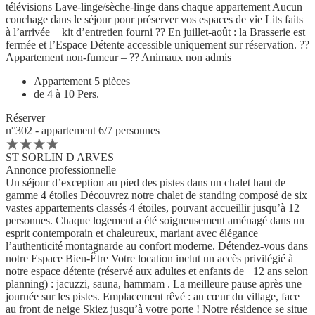
télévisions Lave-linge/sèche-linge dans chaque appartement Aucun
couchage dans le séjour pour préserver vos espaces de vie Lits faits
à l’arrivée + kit d’entretien fourni ?? En juillet-août : la Brasserie est
fermée et l’Espace Détente accessible uniquement sur réservation. ??
Appartement non-fumeur – ?? Animaux non admis
Appartement 5 pièces
de 4 à 10 Pers.
Réserver
n°302 - appartement 6/7 personnes
ST SORLIN D ARVES
Annonce professionnelle
Un séjour d’exception au pied des pistes dans un chalet haut de
gamme 4 étoiles Découvrez notre chalet de standing composé de six
vastes appartements classés 4 étoiles, pouvant accueillir jusqu’à 12
personnes. Chaque logement a été soigneusement aménagé dans un
esprit contemporain et chaleureux, mariant avec élégance
l’authenticité montagnarde au confort moderne. Détendez-vous dans
notre Espace Bien-Être Votre location inclut un accès privilégié à
notre espace détente (réservé aux adultes et enfants de +12 ans selon
planning) : jacuzzi, sauna, hammam . La meilleure pause après une
journée sur les pistes. Emplacement rêvé : au cœur du village, face
au front de neige Skiez jusqu’à votre porte ! Notre résidence se situe