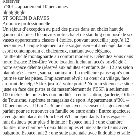
Réserver
n°301 - appartement 10 personnes
ST SORLIN D ARVES
Annonce professionnelle
Un séjour d’exception au pied des pistes dans un chalet haut de
gamme 4 étoiles Découvrez notre chalet de standing composé de six
vastes appartements classés 4 étoiles, pouvant accueillir jusqu’à 12
personnes. Chaque logement a été soigneusement aménagé dans un
esprit contemporain et chaleureux, mariant avec élégance
l’authenticité montagnarde au confort moderne. Détendez-vous dans
notre Espace Bien-Être Votre location inclut un accès privilégié à
notre espace détente (réservé aux adultes et enfants de +12 ans selon
planning) : jacuzzi, sauna, hammam . La meilleure pause après une
journée sur les pistes. Emplacement rêvé : au cœur du village, face
au front de neige Skiez jusqu’à votre porte ! Notre résidence se situe
juste en face des pistes et du rassemblement de l’ESF, à seulement
100 mètres de toutes les commodités : centre station, garderie, Office
de Tourisme, supérette et magasins de sport. Appartement n°301 –
10 personnes – 116 m² - 3ème étage avec ascenseur L’agencement
parfait pour se retrouver en famille ou entre amis : Entrée spacieuse
avec grands placards Douche et WC indépendants Trois espaces
nuit distincts pour plus d’intimité : Espace nuit 1 : une chambre
double, une chambre à deux lits simples et une salle de bains avec
baignoire Espace nuit 2 : une suite parentale avec lit double et salle