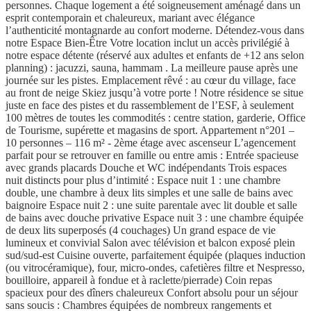
personnes. Chaque logement a été soigneusement aménagé dans un
esprit contemporain et chaleureux, mariant avec élégance
l’authenticité montagnarde au confort moderne. Détendez-vous dans
notre Espace Bien-Être Votre location inclut un accès privilégié à
notre espace détente (réservé aux adultes et enfants de +12 ans selon
planning) : jacuzzi, sauna, hammam . La meilleure pause après une
journée sur les pistes. Emplacement rêvé : au cœur du village, face
au front de neige Skiez jusqu’à votre porte ! Notre résidence se situe
juste en face des pistes et du rassemblement de l’ESF, à seulement
100 mètres de toutes les commodités : centre station, garderie, Office
de Tourisme, supérette et magasins de sport. Appartement n°201 –
10 personnes – 116 m² - 2ème étage avec ascenseur L’agencement
parfait pour se retrouver en famille ou entre amis : Entrée spacieuse
avec grands placards Douche et WC indépendants Trois espaces
nuit distincts pour plus d’intimité : Espace nuit 1 : une chambre
double, une chambre à deux lits simples et une salle de bains avec
baignoire Espace nuit 2 : une suite parentale avec lit double et salle
de bains avec douche privative Espace nuit 3 : une chambre équipée
de deux lits superposés (4 couchages) Un grand espace de vie
lumineux et convivial Salon avec télévision et balcon exposé plein
sud/sud-est Cuisine ouverte, parfaitement équipée (plaques induction
(ou vitrocéramique), four, micro-ondes, cafetières filtre et Nespresso,
bouilloire, appareil à fondue et à raclette/pierrade) Coin repas
spacieux pour des dîners chaleureux Confort absolu pour un séjour
sans soucis : Chambres équipées de nombreux rangements et