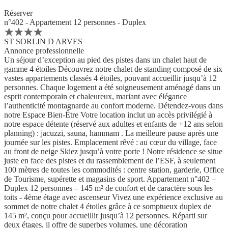
Réserver
n°402 - Appartement 12 personnes - Duplex
ST SORLIN D ARVES
Annonce professionnelle
Un séjour d’exception au pied des pistes dans un chalet haut de
gamme 4 étoiles Découvrez notre chalet de standing composé de six
vastes appartements classés 4 étoiles, pouvant accueillir jusqu’à 12
personnes. Chaque logement a été soigneusement aménagé dans un
esprit contemporain et chaleureux, mariant avec élégance
l’authenticité montagnarde au confort moderne. Détendez-vous dans
notre Espace Bien-Être Votre location inclut un accès privilégié à
notre espace détente (réservé aux adultes et enfants de +12 ans selon
planning) : jacuzzi, sauna, hammam . La meilleure pause après une
journée sur les pistes. Emplacement rêvé : au cœur du village, face
au front de neige Skiez jusqu’à votre porte ! Notre résidence se situe
juste en face des pistes et du rassemblement de l’ESF, à seulement
100 mètres de toutes les commodités : centre station, garderie, Office
de Tourisme, supérette et magasins de sport. Appartement n°402 –
Duplex 12 personnes – 145 m² de confort et de caractère sous les
toits - 4ème étage avec ascenseur Vivez une expérience exclusive au
sommet de notre chalet 4 étoiles grâce à ce somptueux duplex de
145 m², conçu pour accueillir jusqu’à 12 personnes. Réparti sur
deux étages, il offre de superbes volumes, une décoration