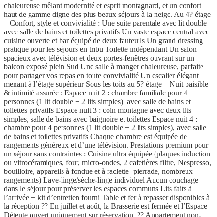
chaleureuse mêlant modernité et esprit montagnard, et un confort
haut de gamme digne des plus beaux séjours à la neige. Au 4? étage
– Confort, style et convivialité : Une suite parentale avec lit double
avec salle de bains et toilettes privatifs Un vaste espace central avec
cuisine ouverte et bar équipé de deux fauteuils Un grand dressing
pratique pour les séjours en tribu Toilette indépendant Un salon
spacieux avec télévision et deux portes-fenêtres ouvrant sur un
balcon exposé plein Sud Une salle à manger chaleureuse, parfaite
pour partager vos repas en toute convivialité Un escalier élégant
menant à l’étage supérieur Sous les toits au 5? étage – Nuit paisible
& intimité assurée : Espace nuit 2 : chambre familiale pour 4
personnes (1 lit double + 2 lits simples), avec salle de bains et
toilettes privatifs Espace nuit 3 : coin montagne avec deux lits
simples, salle de bains avec baignoire et toilettes Espace nuit 4 :
chambre pour 4 personnes (1 lit double + 2 lits simples), avec salle
de bains et toilettes privatifs Chaque chambre est équipée de
rangements généreux et d’une télévision. Prestations premium pour
un séjour sans contraintes : Cuisine ultra équipée (plaques induction
ou vitrocéramiques, four, micro-ondes, 2 cafetières filtre, Nespresso,
bouilloire, appareils à fondue et à raclette+pierrade, nombreux
rangements) Lave-linge/sèche-linge individuel Aucun couchage
dans le séjour pour préserver les espaces communs Lits faits à
l’arrivée + kit d’entretien fourni Table et fer à repasser disponibles à
la réception ?? En juillet et août, la Brasserie est fermée et l’Espace
Détente ouvert uniquement sur réservation. ?? Appartement non-